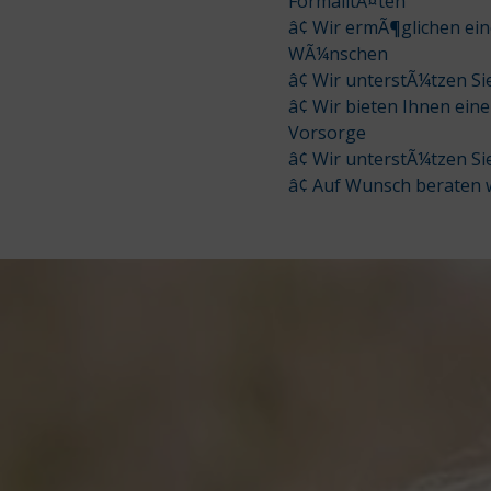
FormalitÃ¤ten
â¢ Wir ermÃ¶glichen ein
WÃ¼nschen
â¢ Wir unterstÃ¼tzen 
â¢ Wir bieten Ihnen ei
Vorsorge
â¢ Wir unterstÃ¼tzen 
â¢ Auf Wunsch beraten 