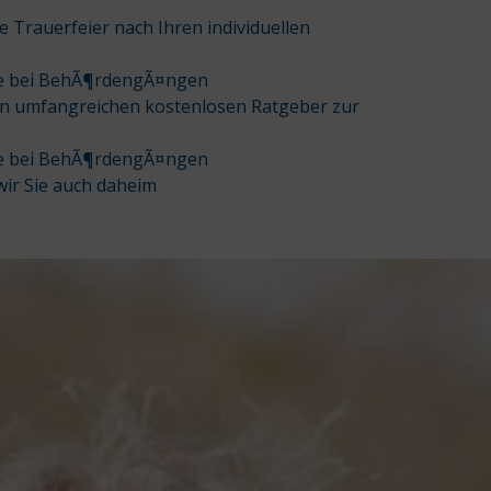
e Trauerfeier nach Ihren individuellen
Sie bei BehÃ¶rdengÃ¤ngen
nen umfangreichen kostenlosen Ratgeber zur
Sie bei BehÃ¶rdengÃ¤ngen
wir Sie auch daheim